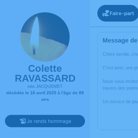
Faire-part
Message de 
Chère famille, ch
Colette
C’est avec une g
RAVASSARD
Nous vous inviton
née JACQUEMET
travers des poèm
décédée le 16 avril 2025 à l'âge de 89
ans
Un service de pl
Je rends hommage