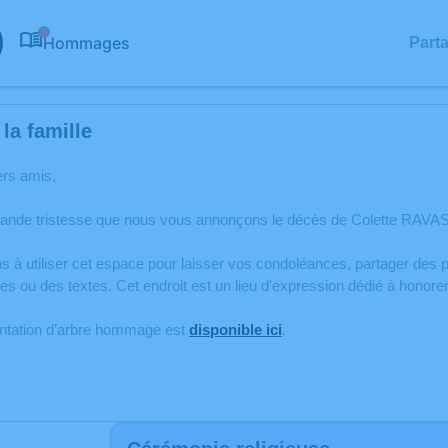
Hommages
Part
0
la famille
ers amis,
rande tristesse que nous vous annonçons le décès de Colette RAVAS
s à utiliser cet espace pour laisser vos condoléances, partager de
es ou des textes. Cet endroit est un lieu d'expression dédié à hon
antation d’arbre hommage est
disponible ici
.