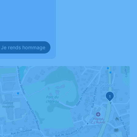
Je rends hommage
1