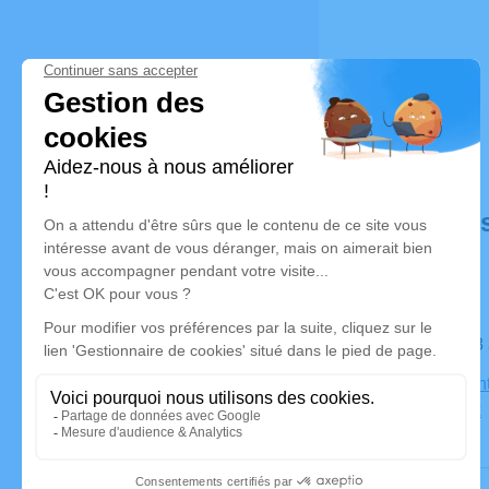
Déroulé de
Le lundi 2
Eglise Sain
Meximieux