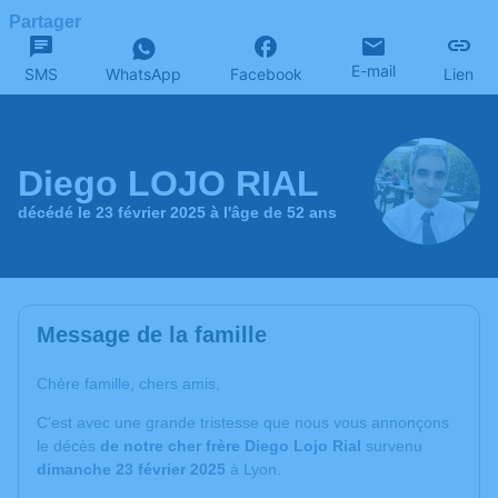
Partager
E-mail
SMS
WhatsApp
Facebook
Lien
Diego LOJO RIAL
décédé le 23 février 2025 à l'âge de 52 ans
Message de la famille
Chère famille, chers amis,
C'est avec une grande tristesse que nous vous annonçons
le décès
de notre cher frère Diego Lojo Rial
survenu
dimanche 23 février 2025
à Lyon.