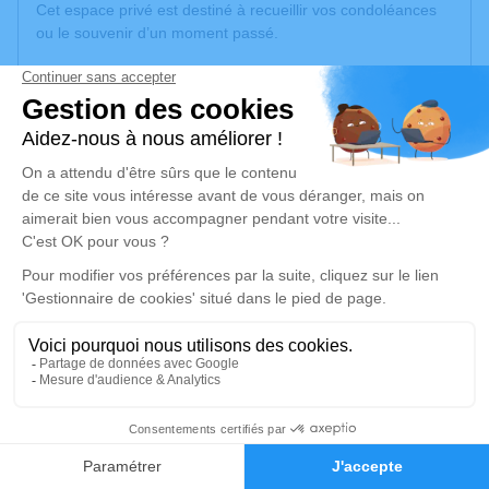
Cet espace privé est destiné à recueillir vos condoléances
ou le souvenir d’un moment passé.
Robert et Carlos
Je rends hommage
Crémation
jeudi 06 mars 2025 à 11h30
Crématorium de Bron
Boulevard de l'Université
69500 Bron
Je rends hommage
Déroulé des obsèques
12
Faire-part
Hommages
Repos en salon funéraire