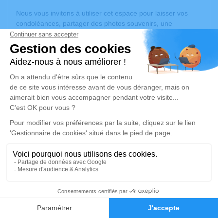
Nous vous invitons à utiliser cet espace pour laisser vos
condoléances, partager des photos souvenirs, une
anecdote ou exprimer vos pensées à travers des poèmes
ou des textes. Cet endroit est un lieu d'expression dédié à
honorer la mémoire de Georgette JOUANNIN.
Un service de plantation d’arbre hommage est
disponible
ici
.
Je rends hommage
Cérémonie religieuse
jeudi 25 septembre 2025 à 14h30
Eglise Saint-Apollinaire de Meximieux
Place de blonay
15
01800 Meximieux
Faire-part
Hommages
Je rends hommage