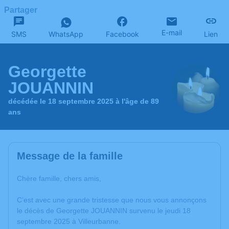
Partager
E-mail
SMS
WhatsApp
Facebook
Lien
Georgette
JOUANNIN
décédée le 18 septembre 2025 à l'âge de 89
ans
Message de la famille
Chère famille, chers amis,
C’est avec une grande tristesse que nous vous annonçons
le décès de Georgette JOUANNIN survenu le jeudi 18
septembre 2025 à Villeurbanne.