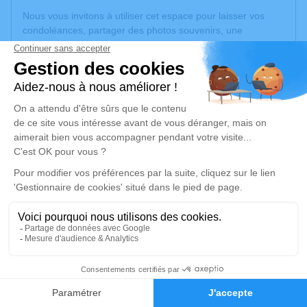
Nous vous invitons à utiliser cet espace pour laisser vos
condoléances, partager des photos souvenirs, une
anecdote ou exprimer vos pensées à travers des poèmes
ou des textes. Cet endroit est un lieu d'expression dédié à
honorer la mémoire de Jacqueline SORNAY.
Un service de plantation d’arbre hommage est
disponible
ici
.
Je rends hommage
Cérémonie religieuse
mercredi 28 janvier 2026 à 10h00
Eglise de Villieu -Saint-Pierre de Villieu-Loyes-
Mollon
Rue De l'Eglise
35
01800 Villieu-Loyes-Mollon
Faire-part
Hommages