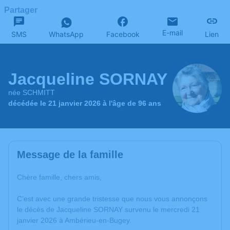
Partager
E-mail
SMS
WhatsApp
Facebook
Lien
Jacqueline SORNAY
née SCHMITT
décédée le 21 janvier 2026 à l'âge de 96 ans
Message de la famille
Chère famille, chers amis,
C’est avec une grande tristesse que nous vous annonçons
le décès de Jacqueline SORNAY survenu le mercredi 21
janvier 2026 à Ambérieu-en-Bugey.