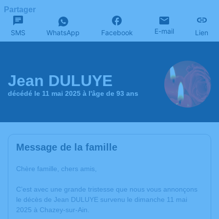
Partager
E-mail
SMS
WhatsApp
Facebook
Lien
Jean DULUYE
décédé le 11 mai 2025 à l'âge de 93 ans
Message de la famille
Chère famille, chers amis,
C’est avec une grande tristesse que nous vous annonçons
le décès de Jean DULUYE survenu le dimanche 11 mai
2025 à Chazey-sur-Ain.