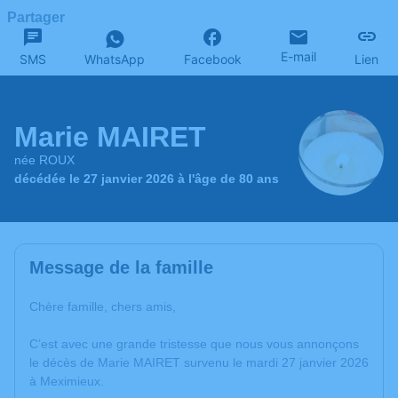
Partager
E-mail
SMS
WhatsApp
Facebook
Lien
Marie MAIRET
née ROUX
décédée le 27 janvier 2026 à l'âge de 80 ans
Message de la famille
Chère famille, chers amis,
C’est avec une grande tristesse que nous vous annonçons
le décès de Marie MAIRET survenu le mardi 27 janvier 2026
à Meximieux.