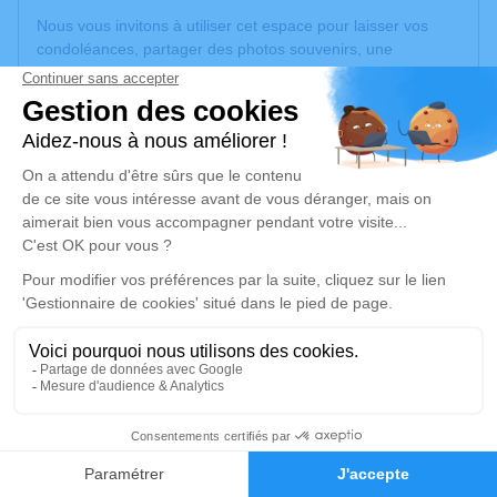
Nous vous invitons à utiliser cet espace pour laisser vos
condoléances, partager des photos souvenirs, une
anecdote ou exprimer vos pensées à travers des poèmes
ou des textes. Cet endroit est un lieu d'expression dédié à
honorer la mémoire de Michel MANNEVILLE.
Un service de plantation d’arbre hommage est
disponible
ici
.
Je rends hommage
Cérémonie religieuse
lundi 02 février 2026 à 09h30
Eglise Notre-Dame-des-Marais de Montluel
12 Avenue Pierre Cormoreche
01120 Montluel
12
Faire-part
Hommages
Je rends hommage