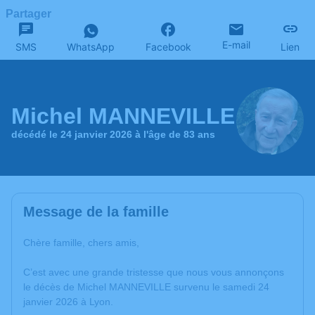
Partager
E-mail
SMS
WhatsApp
Facebook
Lien
Michel MANNEVILLE
décédé le 24 janvier 2026 à l'âge de 83 ans
Message de la famille
Chère famille, chers amis,
C’est avec une grande tristesse que nous vous annonçons
le décès de Michel MANNEVILLE survenu le samedi 24
janvier 2026 à Lyon.