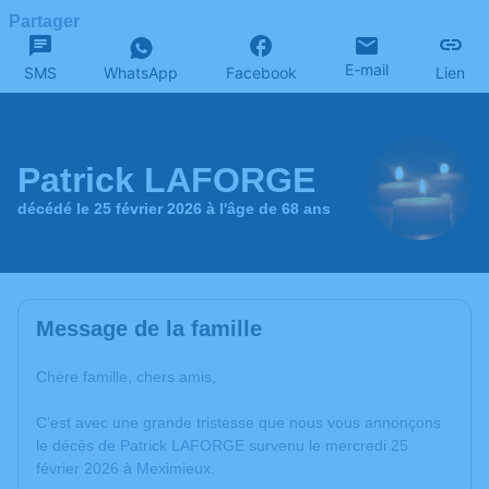
Partager
E-mail
SMS
WhatsApp
Facebook
Lien
Patrick LAFORGE
décédé le 25 février 2026 à l'âge de 68 ans
Message de la famille
Chère famille, chers amis,
C’est avec une grande tristesse que nous vous annonçons
le décès de Patrick LAFORGE survenu le mercredi 25
février 2026 à Meximieux.