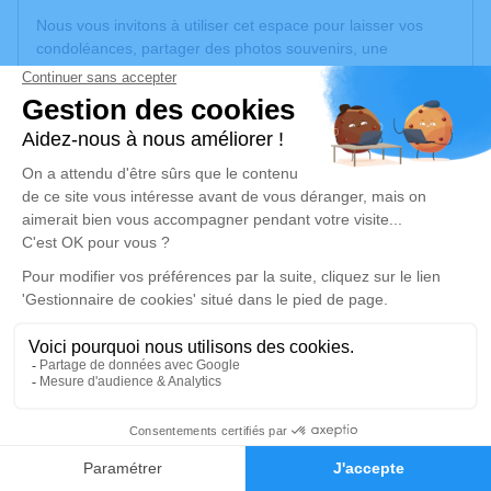
Nous vous invitons à utiliser cet espace pour laisser vos
condoléances, partager des photos souvenirs, une
anecdote ou exprimer vos pensées à travers des poèmes
ou des textes. Cet endroit est un lieu d'expression dédié à
honorer la mémoire de Patrick LAFORGE.
Un service de plantation d’arbre hommage est
disponible
ici
.
Je rends hommage
Cérémonie civile
vendredi 06 mars 2026 à 13h30
Crématorium de Blyes
75 Allée des Noisetiers
01150 Blyes
5
Faire-part
Hommages
Je rends hommage