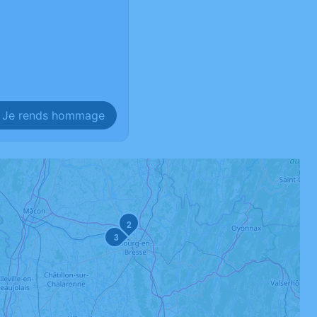
Je rends hommage
2
3