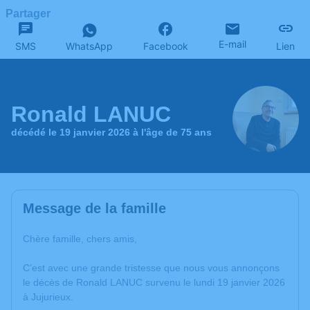
Partager
E-mail
SMS
WhatsApp
Facebook
Lien
Ronald LANUC
décédé le 19 janvier 2026 à l'âge de 75 ans
Message de la famille
Chère famille, chers amis,
C’est avec une grande tristesse que nous vous annonçons
le décès de Ronald LANUC survenu le lundi 19 janvier 2026
à Jujurieux.