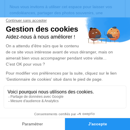
Nous vous invitons à utiliser cet espace pour laisser vos
condoléances, partager des photos souvenirs, une
anecdote ou exprimer vos pensées à travers des poèmes
ou des textes. Cet endroit est un lieu d'expression dédié à
honorer la mémoire de Ronald LANUC.
Un service de plantation d’arbre hommage est
disponible
ici
.
Je rends hommage
Cérémonie religieuse
lundi 26 janvier 2026 à 10h00
Eglise de Loyes -Sainte-Madeleine de Villieu-
Loyes-Mollon
Rue Royale
9
01800 Villieu-Loyes-Mollon
Faire-part
Hommages